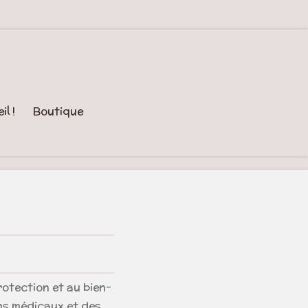
l !
Boutique
rotection et au bien-
ns médicaux et des