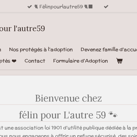
🐈 Félinpourlautre59 🐈‍⬛
pour l'autre59
n
Nos protégés à l'adoption
Devenez famille d'accuei
ptés ❤️
Contact
Formulaire d'Adoption
Bienvenue chez
félin pour L'autre 59 🐾
t une association loi 1901 d'utilité publique dédiée à la p
Nous nous engageons à offrir un refuge sécurisé, des soi