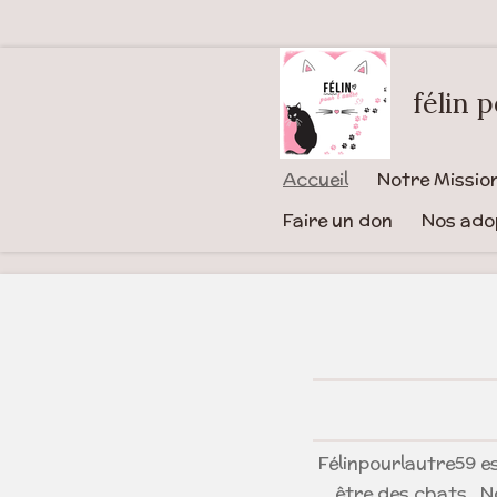
Passer
au
contenu
félin 
principal
Accueil
Notre Missio
Faire un don
Nos ado
Félinpourlautre59 es
être des chats . 