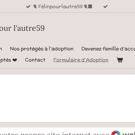
🐈 Félinpourlautre59 🐈‍⬛
pour l'autre59
n
Nos protégés à l'adoption
Devenez famille d'accu
ptés ❤️
Contact
Formulaire d'Adoption
Webad