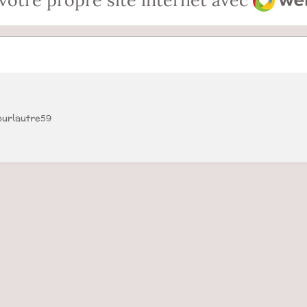
votre propre site internet avec
ourlautre59